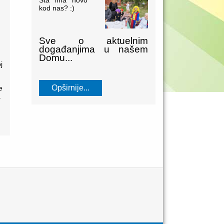
Šta ima novo
kod nas? :)
Sve o aktuelnim
događanjima u našem
Domu...
j
Opširnije...
e
.