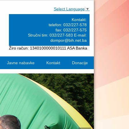
Select Language
▼
Kontakt:
telefon: 032/227-578
fax: 032/227-575
Stručni tim: 032/227-583 E-mail:
dompor@bih.net.ba
Žiro račun: 1340100000010111 ASA Banka
Javne nabavke
Kontakt
Donacije