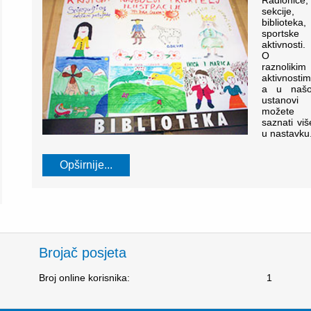
Radionice,
sekcije,
biblioteka,
sportske
aktivnosti.
O
raznolikim
aktivnostim
a u našo
ustanovi
možete
saznati viš
u nastavku
Opširnije...
Brojač posjeta
Broj online korisnika:
1