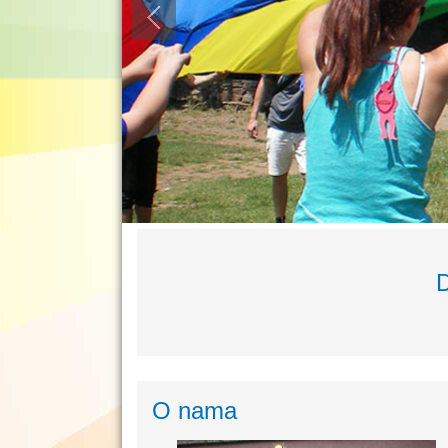
D
O nama